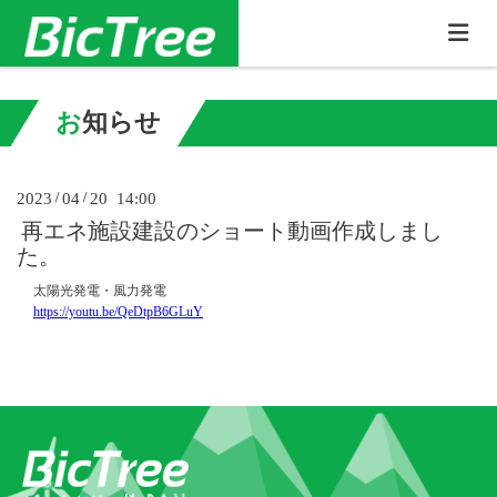
お知らせ
2023
/
04
/
20 14:00
再エネ施設建設のショート動画作成しまし
た。
太陽光発電・風力発電
https://youtu.be/QeDtpB6GLuY