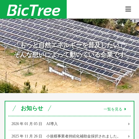
「もっと自然エネルギーを普及したい」
そんな想いによって動いている企業です
お知らせ
一覧を見る
2026
年
01
月
05
日
AI導入
2025
年
11
月
26
日
小規模事業者持続化補助金採択されました。