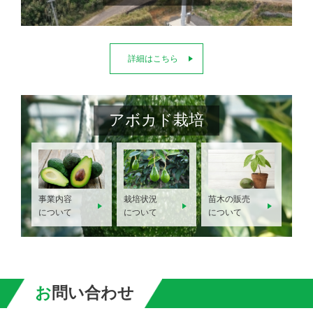
詳細はこちら
アボカド栽培
栽培状況
事業内容
苗木の販売
について
について
について
お問い合わせ