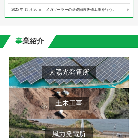
2025
年
11
月
20
日
メガソーラーの基礎陥没改修工事を行う。
事業紹介
太陽光発電所
土木工事
風力発電所